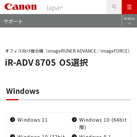
検
このページの本文へ
メ
索
ロ
ニ
menu
サポート
ー
ュ
カ
ー
ル
ナ
ビ
オフィス向け複合機（imageRUNER ADVANCE／imageFORCE）
iR-ADV 8705
OS選択
Windows
Windows 11
Windows 10 (64bit
版)
Windows 10 (32bit
Windows 8.1