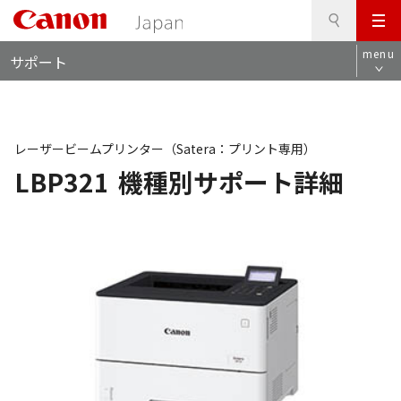
検
このページの本文へ
メ
索
ロ
ニ
menu
サポート
ー
ュ
カ
ー
ル
ナ
ビ
レーザービームプリンター（Satera：プリント専用）
LBP321
機種別サポート詳細