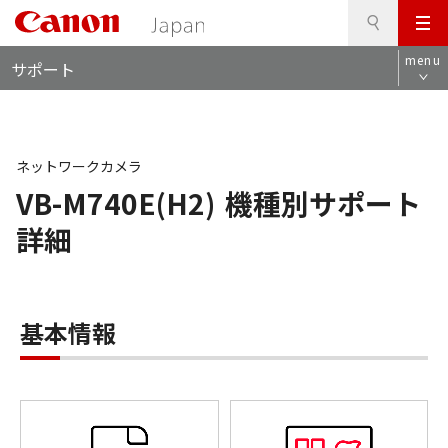
検
このページの本文へ
メ
索
ロ
ニ
menu
サポート
ー
ュ
カ
ー
ル
ナ
ビ
ネットワークカメラ
VB-M740E(H2)
機種別サポート
詳細
基本情報