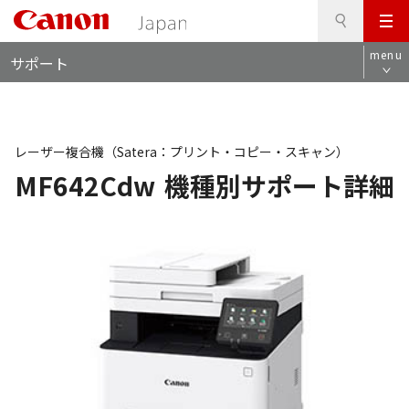
検
このページの本文へ
メ
索
ロ
ニ
menu
サポート
ー
ュ
カ
ー
ル
ナ
ビ
レーザー複合機（Satera：プリント・コピー・スキャン）
MF642Cdw
機種別サポート詳細