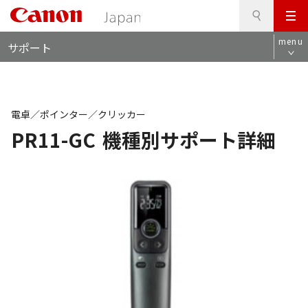
検
このページの本文へ
メ
索
ロ
ニ
menu
サポート
ー
ュ
カ
ー
ル
ナ
ビ
電卓／ポインター／クリッカー
PR11-GC
機種別サポート詳細