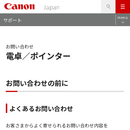
検
このページの本文へ
メ
索
ロ
ニ
menu
サポート
ー
ュ
カ
ー
ル
ナ
お問い合わせ
ビ
電卓／ポインター
お問い合わせの前に
よくあるお問い合わせ
お客さまからよく寄せられるお問い合わせ内容を