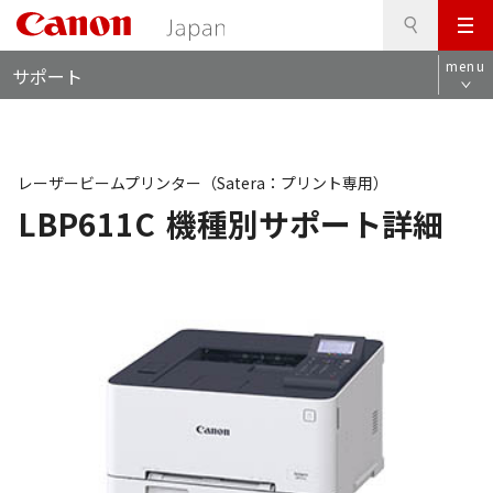
検
このページの本文へ
メ
索
ロ
ニ
menu
サポート
ー
ュ
カ
ー
ル
ナ
ビ
レーザービームプリンター（Satera：プリント専用）
LBP611C
機種別サポート詳細