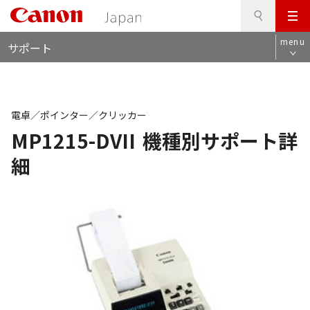
検
このページの本文へ
メ
索
ロ
ニ
menu
サポート
ー
ュ
カ
ー
ル
ナ
ビ
電卓／ポインター／クリッカー
MP1215-DVII
機種別サポート詳
細