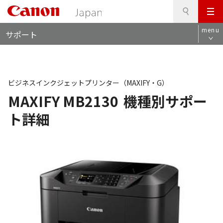
検
このページの本文へ
メ
索
ロ
ニ
menu
サポート
ー
ュ
カ
ー
ル
ナ
ビ
ビジネスインクジェットプリンター（MAXIFY・G）
MAXIFY MB2130
機種別サポー
ト詳細