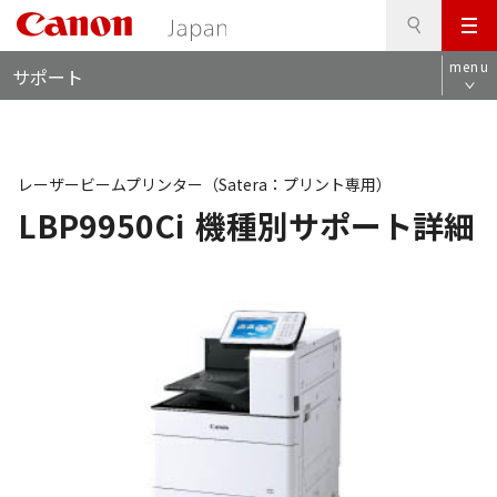
検
このページの本文へ
メ
索
ロ
ニ
menu
サポート
ー
ュ
カ
ー
ル
ナ
ビ
レーザービームプリンター（Satera：プリント専用）
LBP9950Ci
機種別サポート詳細