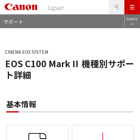
検
このページの本文へ
メ
索
ロ
ニ
menu
サポート
ー
ュ
カ
ー
ル
ナ
ビ
CINEMA EOS SYSTEM
EOS C100 Mark II
機種別サポー
ト詳細
基本情報