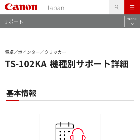
検
このページの本文へ
メ
索
ロ
ニ
menu
サポート
ー
ュ
カ
ー
ル
ナ
ビ
電卓／ポインター／クリッカー
TS-102KA
機種別サポート詳細
基本情報