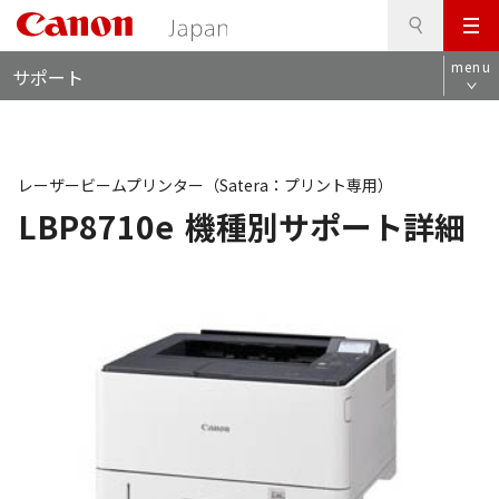
検
このページの本文へ
メ
索
ロ
ニ
menu
サポート
ー
ュ
カ
ー
ル
ナ
ビ
レーザービームプリンター（Satera：プリント専用）
LBP8710e
機種別サポート詳細