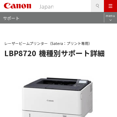
検
このページの本文へ
メ
索
ロ
ニ
menu
サポート
ー
ュ
カ
ー
ル
ナ
ビ
レーザービームプリンター（Satera：プリント専用）
LBP8720
機種別サポート詳細