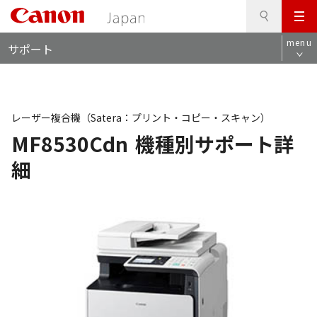
検
このページの本文へ
メ
索
ロ
ニ
menu
サポート
ー
ュ
カ
ー
ル
ナ
ビ
レーザー複合機（Satera：プリント・コピー・スキャン）
MF8530Cdn
機種別サポート詳
細