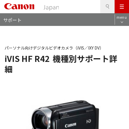
検
このページの本文へ
メ
索
ロ
ニ
menu
サポート
ー
ュ
カ
ー
ル
ナ
ビ
パーソナル向けデジタルビデオカメラ（iVIS／IXY DV）
iVIS HF R42
機種別サポート詳
細