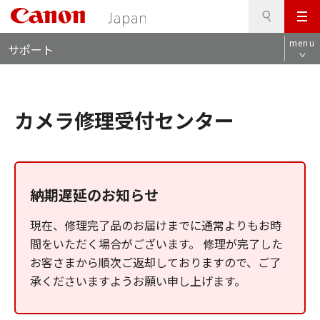
検
このページの本文へ
メ
索
ロ
ニ
menu
サポート
ー
ュ
カ
ー
ル
ナ
カメラ修理受付センター
ビ
納期遅延のお知らせ
現在、修理完了品のお届けまでに通常よりもお時
間をいただく場合がございます。 修理が完了した
お客さまから順次ご返却しておりますので、ご了
承くださいますようお願い申し上げます。