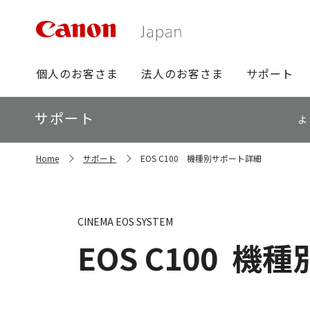
グ
個人のお客さま
法人のお客さま
サポート
ロ
ー
ロ
サポート
バ
よ
ー
ル
カ
ナ
サ
ル
Home
サポート
EOS C100 機種別サポート詳細
イ
ビ
ナ
ト
ビ
内
の
現
CINEMA EOS SYSTEM
在
位
EOS C100
機種
置