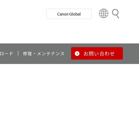
検
Canon Global
索
C
o
u
n
t
r
お問い合わせ
ロード
修理・メンテナンス
y
&
R
e
g
i
o
n