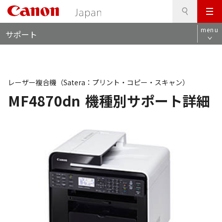
検
このページの本文へ
メ
索
ロ
ニ
menu
サポート
ー
ュ
カ
ー
ル
ナ
ビ
レーザー複合機（Satera：プリント・コピー・スキャン）
MF4870dn
機種別サポート詳細