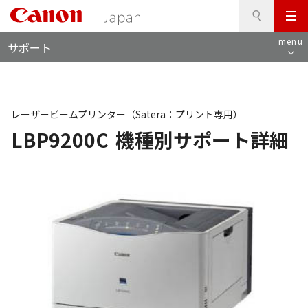
検
このページの本文へ
メ
索
ロ
ニ
menu
サポート
ー
ュ
カ
ー
ル
ナ
ビ
レーザービームプリンター（Satera：プリント専用）
LBP9200C
機種別サポート詳細