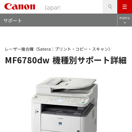
検
このページの本文へ
メ
索
ロ
ニ
menu
サポート
ー
ュ
カ
ー
ル
ナ
ビ
レーザー複合機（Satera：プリント・コピー・スキャン）
MF6780dw
機種別サポート詳細