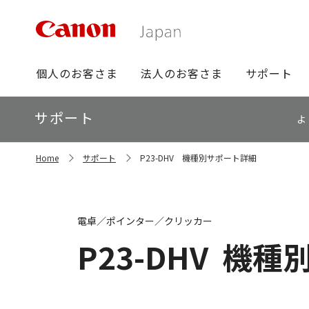
グ
個人のお客さま
法人のお客さま
サポート
ロ
ー
ロ
サポート
バ
よ
ー
ル
カ
ナ
サ
ル
Home
サポート
P23-DHV 機種別サポート詳細
イ
ビ
ナ
ト
ビ
内
の
現
電卓／ポインター／クリッカー
在
位
P23-DHV
機種
置