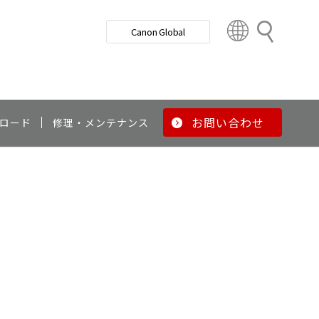
検
Canon Global
索
C
o
u
n
t
r
お問い合わせ
ロード
修理・メンテナンス
y
&
R
e
g
i
o
n