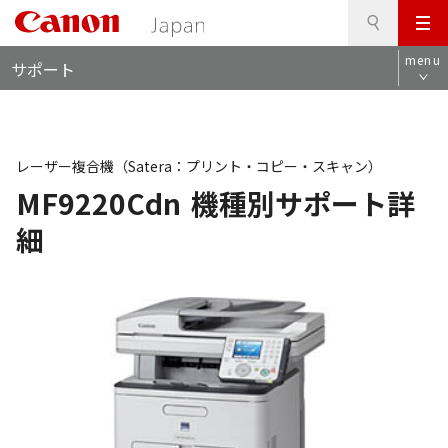
検
このページの本文へ
メ
索
ロ
ニ
menu
サポート
ー
ュ
カ
ー
ル
ナ
ビ
レーザー複合機（Satera：プリント・コピー・スキャン）
MF9220Cdn
機種別サポート詳
細