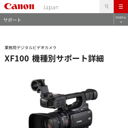
検
このページの本文へ
メ
索
ロ
ニ
menu
サポート
ー
ュ
カ
ー
ル
ナ
ビ
業務用デジタルビデオカメラ
XF100
機種別サポート詳細