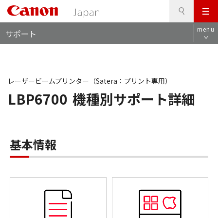
検
このページの本文へ
メ
索
ロ
ニ
menu
サポート
ー
ュ
カ
ー
ル
ナ
ビ
レーザービームプリンター（Satera：プリント専用）
LBP6700
機種別サポート詳細
基本情報