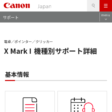
検
このページの本文へ
メ
索
ロ
ニ
menu
サポート
ー
ュ
カ
ー
ル
ナ
ビ
電卓／ポインター／クリッカー
X Mark I
機種別サポート詳細
基本情報