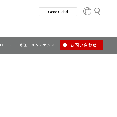
検
Canon Global
索
C
o
u
n
t
r
お問い合わせ
ロード
修理・メンテナンス
y
&
R
e
g
i
o
n