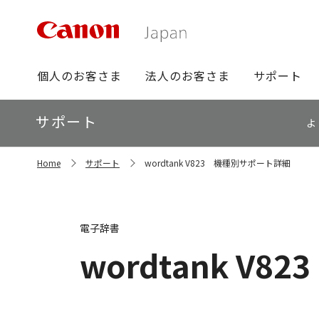
グ
個人のお客さま
法人のお客さま
サポート
ロ
ー
ロ
サポート
バ
よ
ー
ル
カ
ナ
サ
ル
Home
サポート
wordtank V823 機種別サポート詳細
イ
ビ
ナ
ト
ビ
内
の
現
電子辞書
在
位
wordtank V823
置