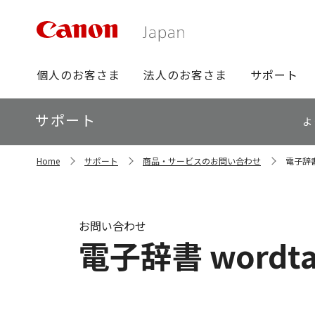
グ
個人のお客さま
法人のお客さま
サポート
ロ
ー
ロ
サポート
バ
よ
ー
ル
カ
ナ
サ
ル
Home
サポート
商品・サービスのお問い合わせ
電子辞書
イ
ビ
ナ
ト
ビ
内
の
現
お問い合わせ
在
電子辞書 word
位
置