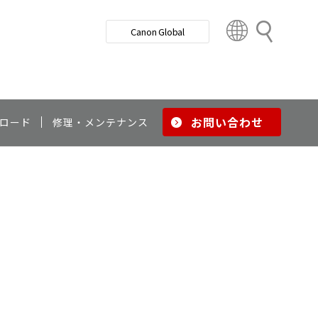
検
Canon Global
索
C
o
u
n
t
r
お問い合わせ
ロード
修理・メンテナンス
y
&
R
e
g
i
o
n