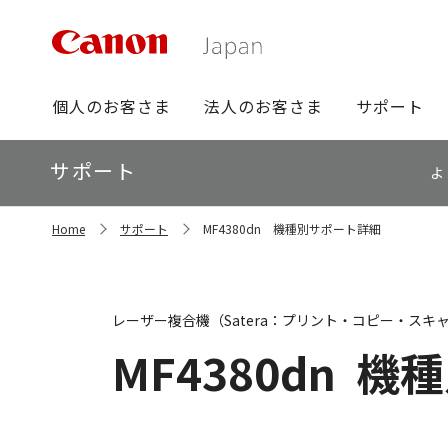
グ
個人のお客さま
法人のお客さま
サポート
ロ
ー
ロ
サポート
バ
よ
ー
ル
カ
ナ
サ
ル
Home
サポート
MF4380dn 機種別サポート詳細
イ
ビ
ナ
ト
ビ
内
の
現
レーザー複合機（Satera：プリント・コピー・スキ
在
位
MF4380dn
機種
置