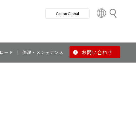
検
Canon Global
索
C
o
u
n
t
r
お問い合わせ
ロード
修理・メンテナンス
y
&
R
e
g
i
o
n