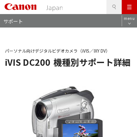
検
このページの本文へ
メ
索
ロ
ニ
menu
サポート
ー
ュ
カ
ー
ル
ナ
ビ
パーソナル向けデジタルビデオカメラ（iVIS／IXY DV）
iVIS DC200
機種別サポート詳細