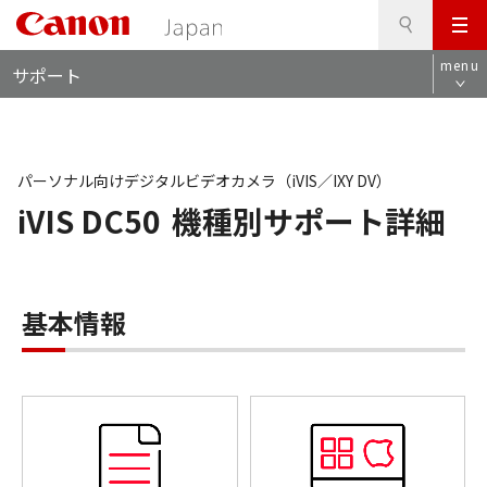
検
このページの本文へ
メ
索
ロ
ニ
menu
サポート
ー
ュ
カ
ー
ル
ナ
ビ
パーソナル向けデジタルビデオカメラ（iVIS／IXY DV）
iVIS DC50
機種別サポート詳細
基本情報