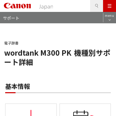
検
このページの本文へ
メ
索
ロ
ニ
menu
サポート
ー
ュ
カ
ー
ル
ナ
ビ
電子辞書
wordtank M300 PK
機種別サポ
ート詳細
基本情報