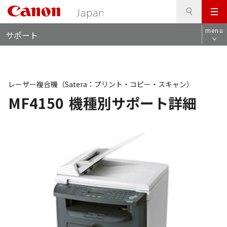
検
このページの本文へ
メ
索
ロ
ニ
menu
サポート
ー
ュ
カ
ー
ル
ナ
ビ
レーザー複合機（Satera：プリント・コピー・スキャン）
MF4150
機種別サポート詳細