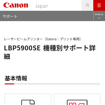
検
このページの本文へ
メ
索
ロ
ニ
menu
サポート
ー
ュ
カ
ー
ル
ナ
ビ
レーザービームプリンター（Satera：プリント専用）
LBP5900SE
機種別サポート詳
細
基本情報