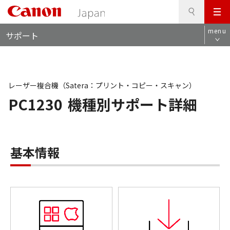
検
このページの本文へ
メ
索
ロ
ニ
menu
サポート
ー
ュ
カ
ー
ル
ナ
ビ
レーザー複合機（Satera：プリント・コピー・スキャン）
PC1230
機種別サポート詳細
基本情報