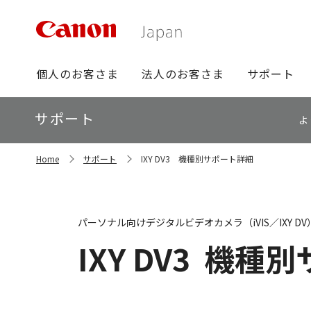
グ
個人のお客さま
法人のお客さま
サポート
ロ
ー
ロ
サポート
バ
よ
ー
ル
カ
ナ
サ
ル
Home
サポート
IXY DV3 機種別サポート詳細
イ
ビ
ナ
ト
ビ
内
の
現
パーソナル向けデジタルビデオカメラ（iVIS／IXY DV
在
位
IXY DV3
機種別
置