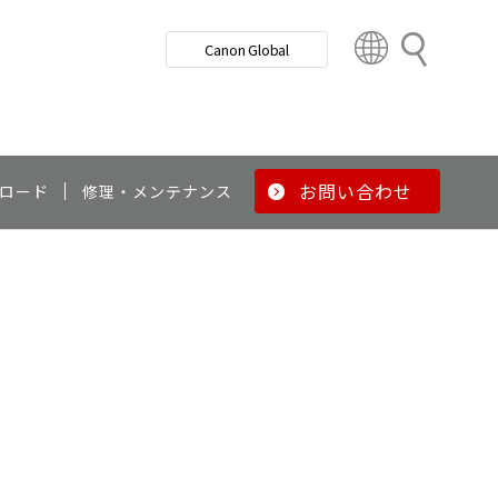
検
Canon Global
索
C
o
u
n
t
r
お問い合わせ
ロード
修理・メンテナンス
y
&
R
e
g
i
o
n