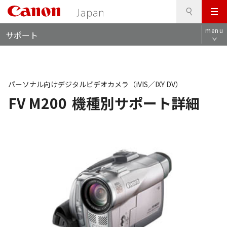
検
このページの本文へ
メ
索
ロ
ニ
menu
サポート
ー
ュ
カ
ー
ル
ナ
ビ
パーソナル向けデジタルビデオカメラ（iVIS／IXY DV）
FV M200
機種別サポート詳細