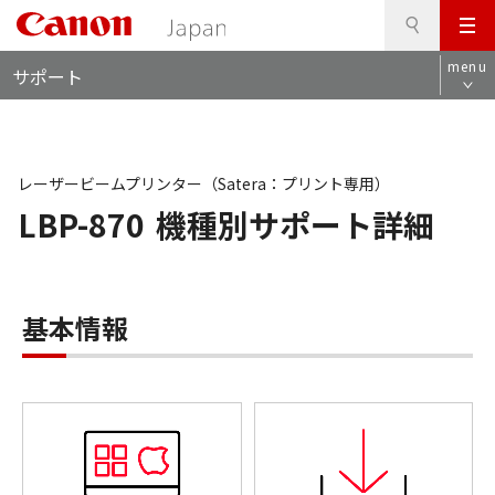
検
このページの本文へ
メ
索
ロ
ニ
menu
サポート
ー
ュ
カ
ー
ル
ナ
ビ
レーザービームプリンター（Satera：プリント専用）
LBP-870
機種別サポート詳細
基本情報