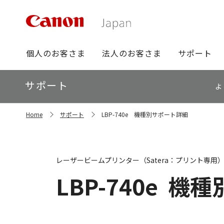
グ
個人のお客さま
法人のお客さま
サポート
ロ
ー
ロ
サポート
バ
よ
ー
ル
カ
ナ
サ
ル
Home
サポート
LBP-740e 機種別サポート詳細
イ
ビ
ナ
ト
ビ
内
の
現
レーザービームプリンター（Satera：プリント専用
在
位
LBP-740e
機種
置