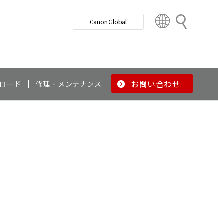
検
Canon Global
索
C
o
u
n
t
r
お問い合わせ
ロード
修理・メンテナンス
y
&
R
e
g
i
o
n