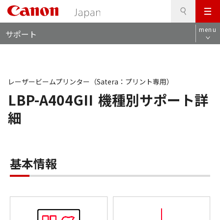
検
このページの本文へ
メ
索
ロ
ニ
menu
サポート
ー
ュ
カ
ー
ル
ナ
ビ
レーザービームプリンター（Satera：プリント専用）
LBP-A404GII
機種別サポート詳
細
基本情報