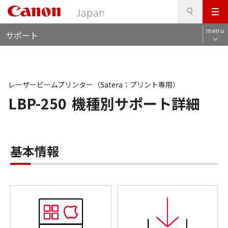
検
このページの本文へ
メ
索
ロ
ニ
menu
サポート
ー
ュ
カ
ー
ル
ナ
ビ
レーザービームプリンター（Satera：プリント専用）
LBP-250
機種別サポート詳細
基本情報