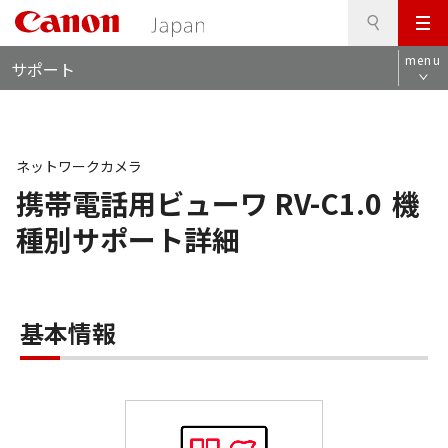
検
このページの本文へ
メ
索
ロ
ニ
menu
サポート
ー
ュ
カ
ー
ル
ナ
ビ
ネットワークカメラ
携帯電話用ビューワ RV-C1.0
機
種別サポート詳細
基本情報