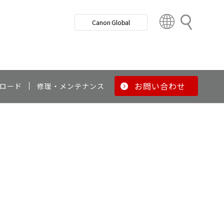
検
Canon Global
索
C
o
u
n
t
r
お問い合わせ
ロード
修理・メンテナンス
y
&
R
e
g
i
o
n