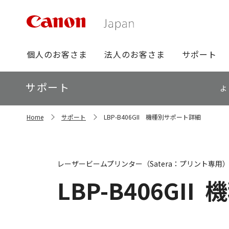
グ
個人のお客さま
法人のお客さま
サポート
ロ
ー
ロ
サポート
バ
よ
ー
ル
カ
ナ
サ
ル
Home
サポート
LBP-B406GII 機種別サポート詳細
イ
ビ
ナ
ト
ビ
内
の
現
レーザービームプリンター（Satera：プリント専用
在
位
LBP-B406GII
機
置