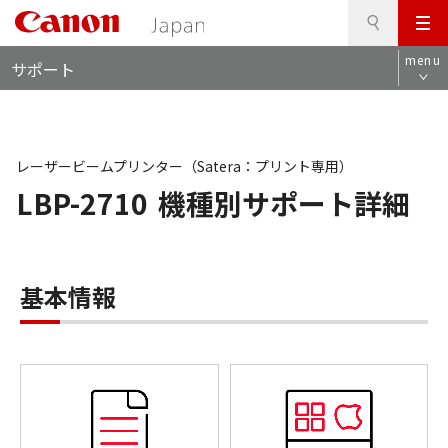
検
このページの本文へ
メ
索
ロ
ニ
menu
サポート
ー
ュ
カ
ー
ル
ナ
ビ
レーザービームプリンター（Satera：プリント専用）
LBP-2710
機種別サポート詳細
基本情報