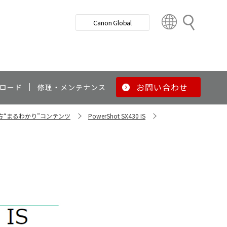
検
Canon Global
索
C
o
u
n
t
r
お問い合わせ
ロード
修理・メンテナンス
y
&
い方“まるわかり”コンテンツ
PowerShot SX430 IS
R
e
g
i
o
n