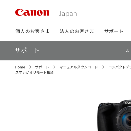
グ
個人のお客さま
法人のお客さま
サポート
ロ
ー
ロ
サポート
バ
よ
ー
ル
カ
ナ
サ
ル
Home
サポート
マニュアルダウンロード
コンパクトデ
イ
ビ
ナ
スマホからリモート撮影
ト
ビ
内
の
現
在
位
置