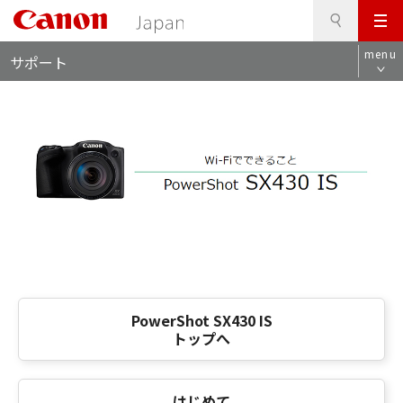
検
このページの本文へ
メ
索
ロ
ニ
menu
サポート
ー
ュ
カ
ー
ル
ナ
ビ
PowerShot SX430 IS
トップへ
はじめて