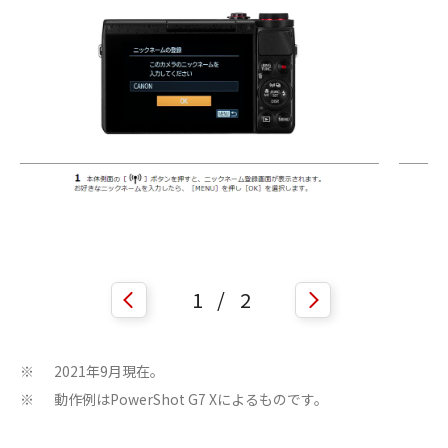
1
/
2
2021年9月現在。
※
動作例はPowerShot G7 Xによるものです。
※