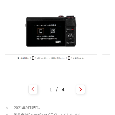
1
/
4
2021年9月現在。
※
動作例はPowerShot G7 Xによるものです。
※