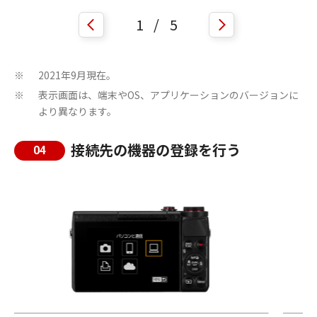
1
/
5
2021年9月現在。
※
表示画面は、端末やOS、アプリケーションのバージョンに
※
より異なります。
接続先の機器の登録を行う
04