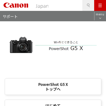
検
このページの本文へ
メ
索
ロ
ニ
menu
サポート
ー
ュ
カ
ー
ル
ナ
ビ
PowerShot G5 X
トップへ
はじめて