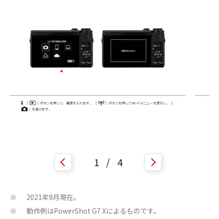
1
/
4
2021年9月現在。
※
動作例はPowerShot G7 Xによるものです。
※