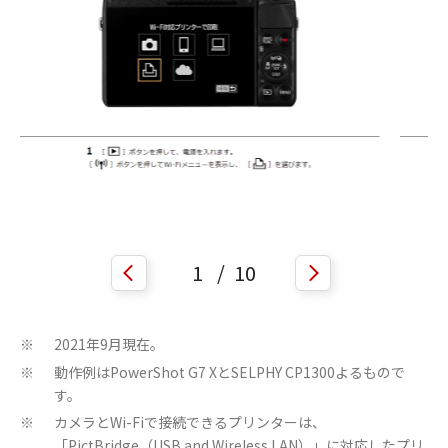
1
/
10
2021年9月現在。
※
動作例はPowerShot G7 XとSELPHY CP1300よるもので
※
す。
カメラとWi-Fiで接続できるプリンターは、
※
「PictBridge（USB and Wireless LAN）」に対応したプリ