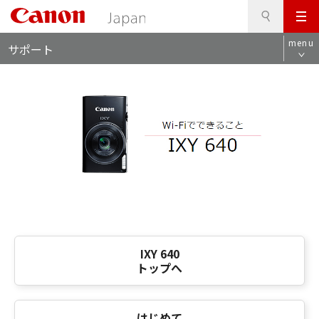
検
このページの本文へ
メ
索
ロ
ニ
menu
サポート
ー
ュ
カ
ー
ル
ナ
ビ
IXY 640
トップへ
はじめて