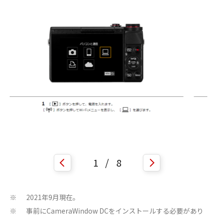
1
/
8
2021年9月現在。
※
事前にCameraWindow DCをインストールする必要があり
※