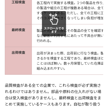
工程検査
各工程内で実施する検査。1つの製品を作り上
の製造や組立の工程が複数ある場合は、全ての
するケースもある。ただし、全ての工程に工程
そのコストは大きくなってしまい負担が増加す
スクロールでき
最終検査
製品が完成した際にその製品の全てを確認する
ます
など顧客が利用するにあたって不具合が無いか
行われる。
出荷検査
出荷が決まった際、出荷前に行なう検査。製品
きるかを検査する工程であり、最終検査ほど念
ことはほぼ無い。数ヶ月保管していた在庫品を
組み込まれやすい。
品質検査がある全ての企業で、これら検査が必ず実施さ
れるわけではありません。部品や原料の仕入れがない場
合は受入検査がありませんし、最終検査と出荷検査をま
とめて実施しているケースもあります。自社が取り扱う